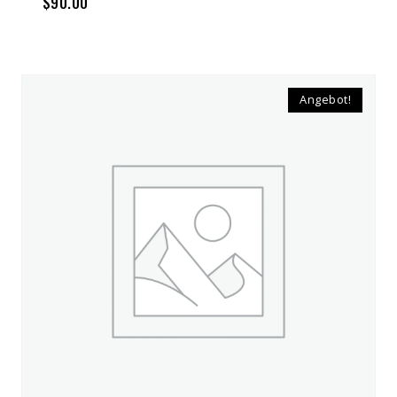
$
90.00
Angebot!