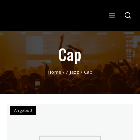
Skip
to
content
Cap
Home
/
/
Jazz
/
Cap
Angebot!