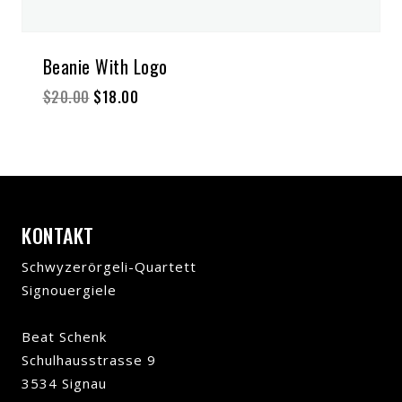
Beanie With Logo
Ursprünglicher
Aktueller
$
20.00
$
18.00
Preis
Preis
war:
ist:
$20.00
$18.00.
KONTAKT
Schwyzerörgeli-Quartett
Signouergiele
Beat Schenk
Schulhausstrasse 9
3534 Signau