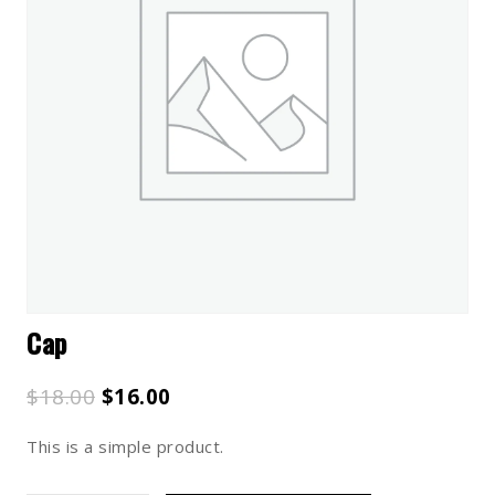
Cap
Ursprünglicher
Aktueller
$
18.00
$
16.00
Preis
Preis
This is a simple product.
war:
ist:
$18.00
$16.00.