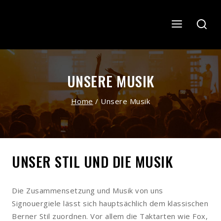
Skip
to
content
UNSERE MUSIK
Home
/
Unsere Musik
UNSER STIL UND DIE MUSIK
Die Zusammensetzung und Musik von uns
Signouergiele lässt sich hauptsächlich dem klassischen
Berner Stil zuordnen. Vor allem die Taktarten wie Fox,